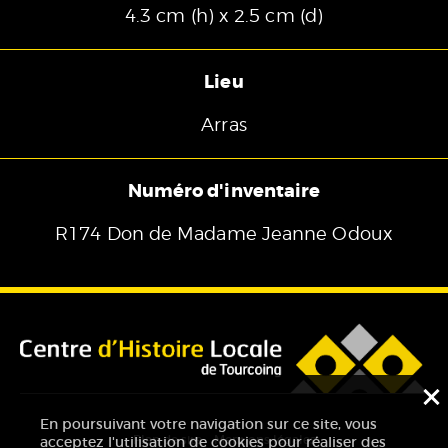
4.3 cm (h) x 2.5 cm (d)
Lieu
Arras
Numéro d'inventaire
R174 Don de Madame Jeanne Odoux
F
En poursuivant votre navigation sur ce site, vous
Plan de site
Mentions légales
acceptez l'utilisation de cookies pour réaliser des