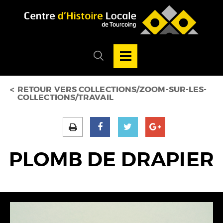
Accéder au menu
Accéder au contenu
Ouvrir/Fermer
la
Ouvrir/fermer
navigation
le
principale
menu
de
recherche
RETOUR VERS COLLECTIONS/ZOOM-SUR-LES-
COLLECTIONS/TRAVAIL
PLOMB DE DRAPIER