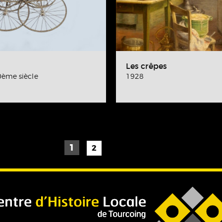
Les crêpes
ème siècle
1928
1
2