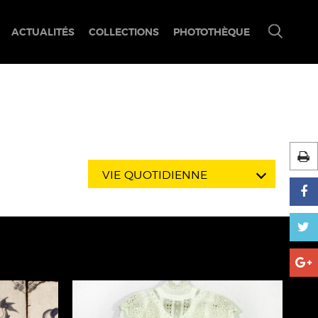
ACTUALITÉS
COLLECTIONS
PHOTOTHÈQUE
Ouvrir/fermer
le
menu
de
recherche
VIE QUOTIDIENNE