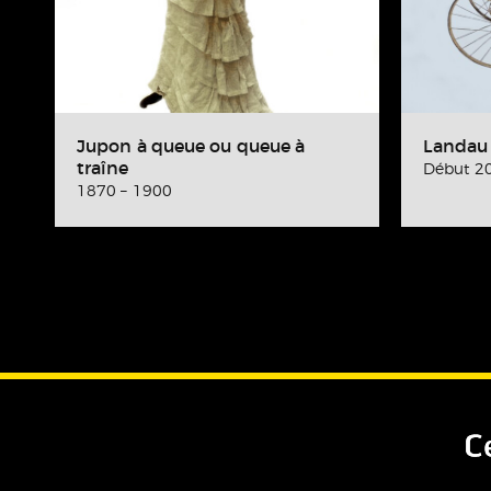
Jupon à queue ou queue à
Landau
traîne
Début 20
1870 – 1900