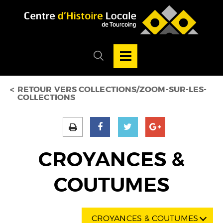
Accéder au menu
Accéder au contenu
Ouvrir/Fermer
la
Ouvrir/fermer
navigation
le
principale
menu
de
recherche
RETOUR VERS COLLECTIONS/ZOOM-SUR-LES-
COLLECTIONS
CROYANCES &
COUTUMES
CROYANCES & COUTUMES