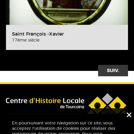
Saint François -Xavier
17ème siècle
SUIVANT
F
En poursuivant votre navigation sur ce site, vous
Plan de site
Mentions légales
acceptez l'utilisation de cookies pour réaliser des
statistiques de visites anonymes. Pour vous