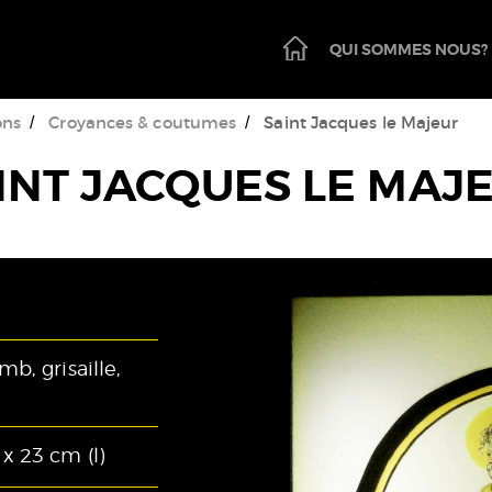
PAGE
QUI SOMMES NOUS?
D'ACCUEIL
ons
Croyances & coutumes
Saint Jacques le Majeur
INT JACQUES LE MAJ
mb, grisaille,
 x 23 cm (l)