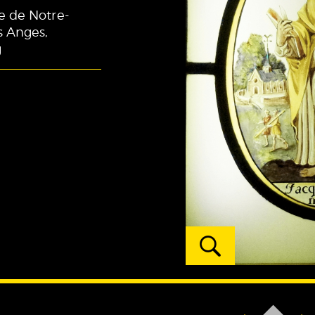
e de Notre-
 Anges,
g
Afficher
l'oeuvre
zoomée