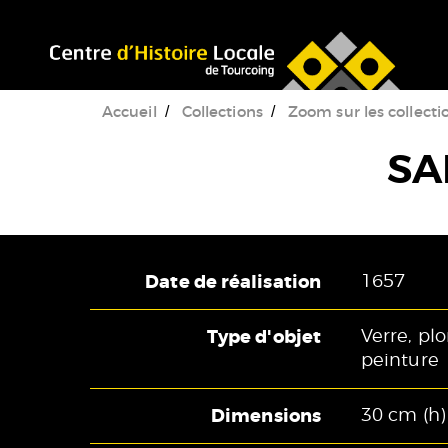
Accéder au menu
Accéder au contenu
Accueil
Collections
Zoom sur les collecti
SA
Date de réalisation
1657
Type d'objet
Verre, plo
peinture
Dimensions
30 cm (h)