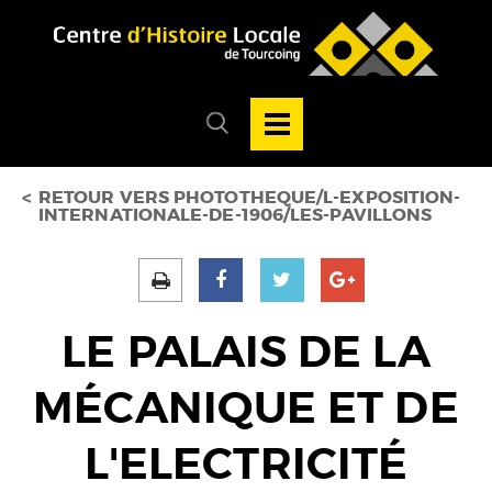
Accéder au menu
Accéder au contenu
Ouvrir/Fermer
la
Ouvrir/fermer
navigation
le
principale
menu
de
recherche
RETOUR VERS PHOTOTHEQUE/L-EXPOSITION-
INTERNATIONALE-DE-1906/LES-PAVILLONS
LE PALAIS DE LA
MÉCANIQUE ET DE
L'ELECTRICITÉ