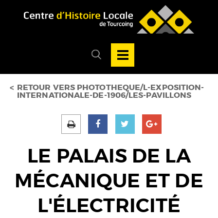
Accéder au menu
Accéder au contenu
Ouvrir/Fermer
la
Ouvrir/fermer
navigation
le
principale
menu
de
recherche
RETOUR VERS PHOTOTHEQUE/L-EXPOSITION-
INTERNATIONALE-DE-1906/LES-PAVILLONS
LE PALAIS DE LA
MÉCANIQUE ET DE
L'ÉLECTRICITÉ