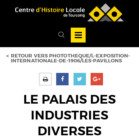
Accéder au menu
Accéder au contenu
Ouvrir/Fermer
la
Ouvrir/fermer
navigation
le
principale
menu
de
recherche
RETOUR VERS PHOTOTHEQUE/L-EXPOSITION-
INTERNATIONALE-DE-1906/LES-PAVILLONS
LE PALAIS DES
INDUSTRIES
DIVERSES