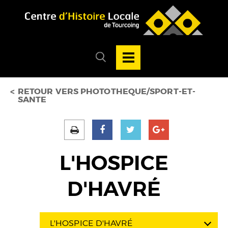
Accéder au menu
Accéder au contenu
Ouvrir/Fermer
la
Ouvrir/fermer
navigation
le
principale
menu
de
recherche
RETOUR VERS PHOTOTHEQUE/SPORT-ET-
SANTE
L'HOSPICE
D'HAVRÉ
L'HOSPICE D'HAVRÉ