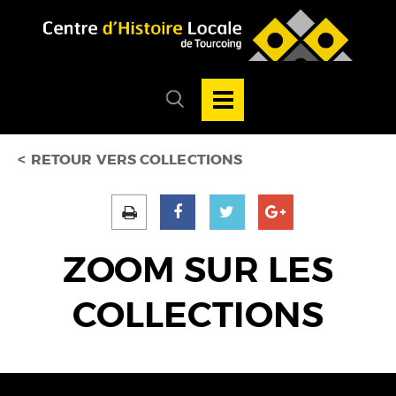
Accéder au menu
Accéder au contenu
Ouvrir/Fermer
la
Ouvrir/fermer
navigation
le
principale
menu
de
recherche
RETOUR VERS COLLECTIONS
ZOOM SUR LES
COLLECTIONS