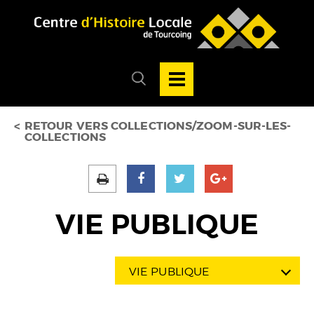
Accéder au menu
Accéder au contenu
Ouvrir/Fermer
la
Ouvrir/fermer
navigation
le
principale
menu
de
recherche
RETOUR VERS COLLECTIONS/ZOOM-SUR-LES-
COLLECTIONS
VIE PUBLIQUE
VIE PUBLIQUE