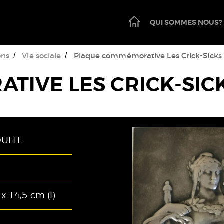
PAGE
QUI SOMMES NOUS?
D'ACCUEIL
ons
Vie sociale
Plaque commémorative Les Crick-Sicks 
TIVE LES CRICK-SIC
OULLE
x 14,5 cm (l)