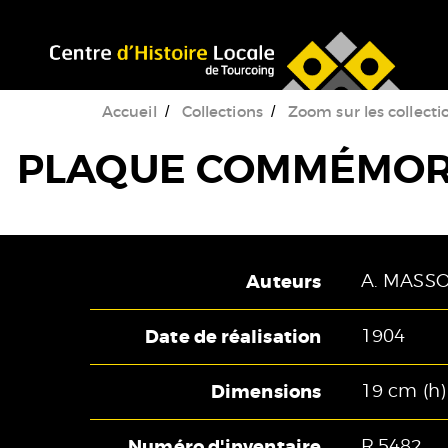
Accéder au menu
Accéder au contenu
Accueil
Collections
Zoom sur les collecti
PLAQUE COMMÉMORA
Auteurs
A. MASS
Date de réalisation
1904
Dimensions
19 cm (h) 
Numéro d'inventaire
R.5482