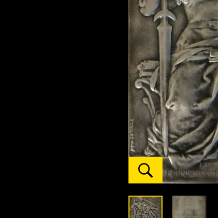
Afficher
l'oeuvre
zoomée